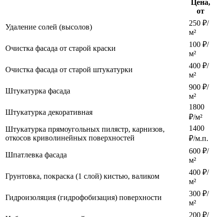
Цена,
от
250 ₽/
Удаление солей (высолов)
м²
100 ₽/
Очистка фасада от старой краски
м²
400 ₽/
Очистка фасада от старой штукатурки
м²
900 ₽/
Штукатурка фасада
м²
1800
Штукатурка декоративная
₽/м²
1400
Штукатурка прямоугольных пилястр, карнизов,
откосов криволинейных поверхностей
₽/м.п.
600 ₽/
Шпатлевка фасада
м²
400 ₽/
Грунтовка, покраска (1 слой) кистью, валиком
м²
300 ₽/
Гидроизоляция (гидрофобизация) поверхности
м²
200 ₽/