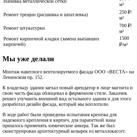
Набивка металлической сетки
м²
250 ₽/
Ремонт трещин (расшивка и шпатлевка)
м²
700 ₽/
Ремонт штукатурки
м²
1500
Ремонт кирпичной кладки (замена выпавших
кирпичей)
₽/м²
Мы уже
делали
Монтаж навесного вентилируемого фасада ООО «ВЕСТА» на
Ленинском пр. 152.
К владельцу здания заехал новый арендатор в лице магнита и
свою часть фасада облицевал в фирменном стиле. Заказчик
решил улучшить внешний вид остального здания и для этого
разработал дизайн фасада, который мы воплотили.
В ходе работ были проведены испытания крепежа для
надежного крепления в кирпич, для парапетной зоны
пришлось применять химические анкера. Так же был
сконструирован архитектурный козырек из металлокассет.