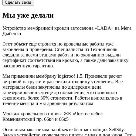
Мы уже
делали
Устройство мембранной кровли автосалона «LADA» на Мега
Дыбенко
Этот объект еще строится но кровельные работы уже
закончены и проверены. Специалисты из Технониколь
следили за всеми этапами работ и по окончанию выдали
сертификат соответствия на кровлю, а также дали заказчику
расширенную гарантию.
Мы применили мембрану logicroof 1.5. Произвели расчет
ветровой нагрузки и рассчитали толщину утепления. Все
материалы были закуплены по дилерским цена
зарезервированным еще до повышения, что позволило
сэкономить более 30% стоимости. Работы выполнялись в
течение месяца и мы довольны результатом
Монтаж кровельного пирога ЖК «Чистое небо»
Комендантский пр. 66к4 и 66к5
Основным заказчиком на объекте был застройщик SetlSity.
Задача устройство кровельного пирога с нуля и под ключ. Это