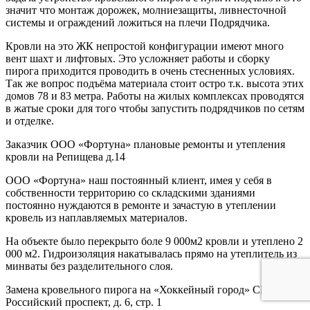
значит что монтаж дорожек, молниезащиты, ливнесточной
системы и ограждений ложиться на плечи Подрядчика.
Кровли на это ЖК непростой конфигурации имеют много
вент шахт и лифтовых. Это усложняет работы и сборку
пирога приходится проводить в очень стесненных условиях.
Так же вопрос подъёма материала стоит остро т.к. высота этих
домов 78 и 83 метра. Работы на жилых комплексах проводятся
в жатые сроки для того чтобы запустить подрядчиков по сетям
и отделке.
Заказчик ООО «Фортуна» плановые ремонты и утепления
кровли на Репищева д.14
ООО «Фортуна» наш постоянный клиент, имея у себя в
собственности территорию со складскими зданиями
постоянно нуждаются в ремонте и зачастую в утеплении
кровель из наплавляемых материалов.
На объекте было перекрыто боле 9 000м2 кровли и утеплено 2
000 м2. Гидроизоляция накатывалась прямо на утеплитель из
минваты без разделительного слоя.
Замена кровельного пирога на «Хоккейный город» СКА
Российский проспект, д. 6, стр. 1