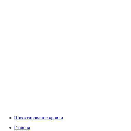
Дизайн проект кровли и фасада
Инновационные решения
Проектирование
Проектирование кровли
Главная