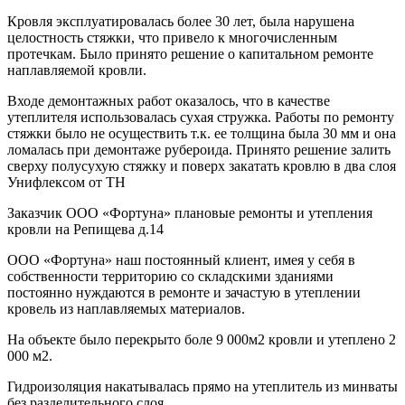
Кровля эксплуатировалась более 30 лет, была нарушена
целостность стяжки, что привело к многочисленным
протечкам. Было принято решение о капитальном ремонте
наплавляемой кровли.
Входе демонтажных работ оказалось, что в качестве
утеплителя использовалась сухая стружка. Работы по ремонту
стяжки было не осуществить т.к. ее толщина была 30 мм и она
ломалась при демонтаже рубероида. Принято решение залить
сверху полусухую стяжку и поверх закатать кровлю в два слоя
Унифлексом от ТН
Заказчик ООО «Фортуна» плановые ремонты и утепления
кровли на Репищева д.14
ООО «Фортуна» наш постоянный клиент, имея у себя в
собственности территорию со складскими зданиями
постоянно нуждаются в ремонте и зачастую в утеплении
кровель из наплавляемых материалов.
На объекте было перекрыто боле 9 000м2 кровли и утеплено 2
000 м2.
Гидроизоляция накатывалась прямо на утеплитель из минваты
без разделительного слоя.